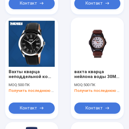
Контакт
Контакт
Вахты кварца
вахта кварца
неподдельной кожи
нейлона воды 30M
сетноые-аналогов
упорный с Nightlight
MOQ:
500 ПК
MOQ:
500 ПК
Получить последнюю цену
Получить последнюю цену
Контакт
Контакт