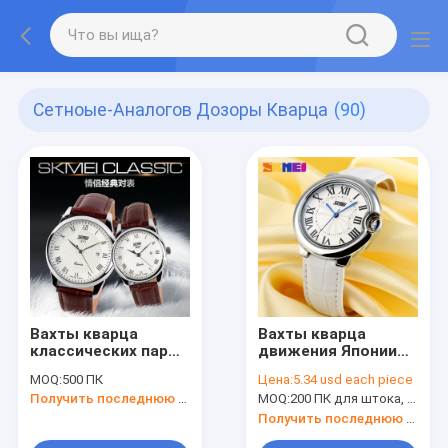
Сетноые-Аналогов Дозоры Кварца
(90)
Вахты кварца
Вахты кварца
классических пар
движения Японии
сетноые-аналогов
сетноые-аналогов
MOQ:
500 ПК
Цена:
5.34 usd each piece
Получить последнюю цену
MOQ:
200 ПК для штока, цветы смешивания
Получить последнюю цену