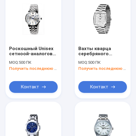
Роскошный Unisex
Вахты кварца
сетноой-аналогов
серебряного
кварц наблюдает
стального человека
MOQ:
500 ПК
MOQ:
500 ПК
Wristwatch дела
планки сетноые-
Получить последнюю цену
Получить последнюю цену
движения Японии
аналогов,
подгонянный вахта
металла
Контакт
Контакт
Дом
Продукты
О нас