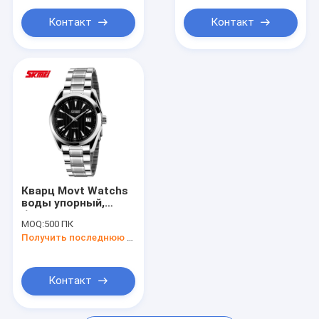
Контакт
Контакт
Кварц Movt Watchs
воды упорный,
батарея -
MOQ:
500 ПК
приведенные в
Получить последнюю цену
действие Unisex
wristwatches,
задняя часть
нержавеющей
Контакт
стали