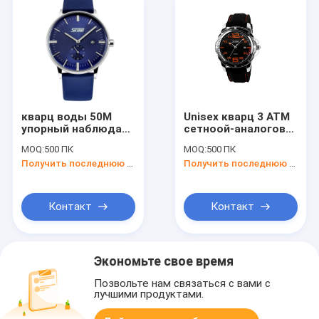
кварц воды 50M
Unisex кварц 3 ATM
упорный наблюдает
сетноой-аналогов
даму Сапфир
наблюдает вахту
MOQ:
500 ПК
MOQ:
500 ПК
Стекло для дела
людей силикона
Получить последнюю цену
Получить последнюю цену
Контакт
Контакт
Экономьте свое время
Позвольте нам связаться с вами с
лучшими продуктами.