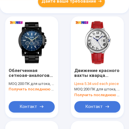
Дайте ваше требование
Облегченная
Движение красного
сетноая-аналогов
вахты кварца
чернота вахты
кожаной планки
MOQ:
200 ПК для штока, цветы смешивания
Цена:
5.34 usd each piece
кварца Eco-
сетноого-аналогов
Получить последнюю цену
MOQ:
200 ПК для штока, цветы смешивания
содружественная
японское для дамы
для взбираться
Получить последнюю цену
Контакт
Контакт