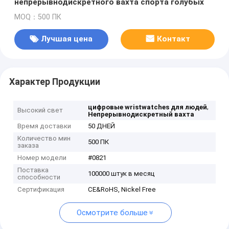
непрерывнодискретного вахта спорта голубых
MOQ：500 ПК
Лучшая цена
Контакт
Характер Продукции
,
цифровые wristwatches для людей
Высокий свет
Непрерывнодискретный вахта
Время доставки
50 ДНЕЙ
Количество мин
500 ПК
заказа
Номер модели
#0821
Поставка
100000 штук в месяц
способности
Сертификация
CE&RoHS, Nickel Free
Осмотрите больше