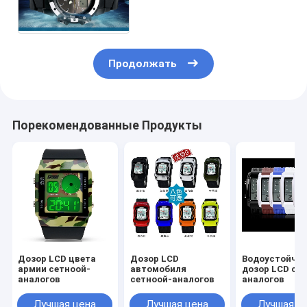
непрерывнодискретного
вахта спорта голубых
Продолжать
Порекомендованные Продукты
Дозор LCD цвета
Дозор LCD
Водоустойчи
армии сетноой-
автомобиля
дозор LCD се
аналогов
сетноой-аналогов
аналогов
Лучшая цена
Лучшая цена
Лучшая ц