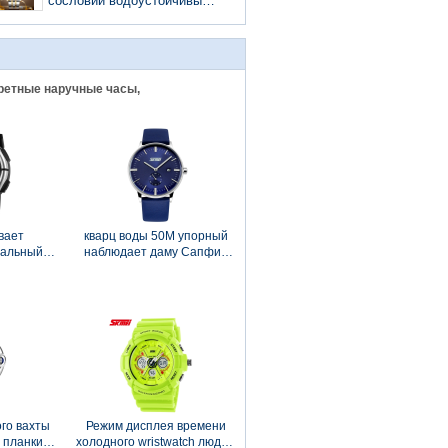
задней части EL
сословий водоустойчивый
сетноой-аналогов
наблюдает, как золото
набирает движение Японии
для людей
ретные наручные часы,
вает
кварц воды 50M упорный
нальный
наблюдает даму Сапфир
калорий
Стекло для дела
гомера
ахты
го вахты
Режим дисплея времени
 планки
холодного wristwatch людей