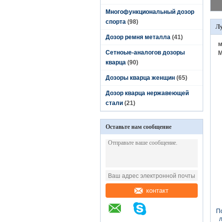
Многофункциональный дозор
спорта
(98)
Л
Дозор ремня металла
(41)
м
Сетноые-аналогов дозоры
М
кварца
(90)
Дозоры кварца женщин
(65)
Дозор кварца нержавеющей
стали
(21)
Оставьте нам сообщение
в
контакт
П
л