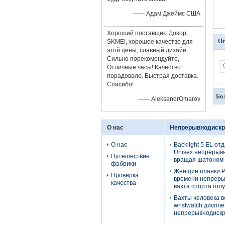
—— Адам Джеймс США
Хороший поставщик. Дозор
Ос
SKMEI, хорошее качество для
этой цены, славный дизайн.
Сильно порекомендуйте,
Отличные часы! Качество
порадовало. Быстрая доставка.
Спасибо!
Бо
—— AleksandrOmarov
О нас
Непрерывнодискр
О нас
Backlight 5 EL от
Unisex непрерыв
Путешествие
вращая шатоном
фабрики
Женщин планки PU
Проверка
времени непреры
качества
вахта спорта гол
Вахты человека 
wristwatch диспл
непрерывнодиск