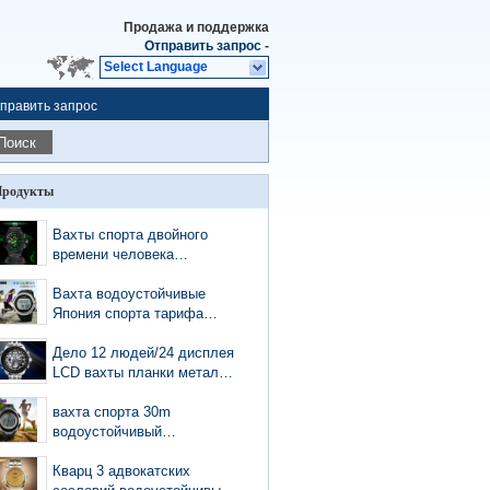
Продажа и поддержка
Отправить запрос
-
Select Language
править запрос
Поиск
родукты
Вахты спорта двойного
времени человека
многофункциональные
сотряшут располагаться
Вахта водоустойчивые
лагерем секундомеров
Япония спорта тарифа
типа 3ATM напольный
сердца нержавеющей
велосипед
стали задний/движение
Дело 12 людей/24 дисплея
Китая
LCD вахты планки металла
часа с всечасным
перезвоном
вахта спорта 30m
водоустойчивый
многофункциональный с
счетчиком шага света
Кварц 3 адвокатских