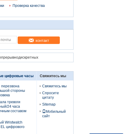
ики
Проверка качества
контакт
 непрерывнодискретных
ые цифровые часы
Свяжитесь мы
о перезвона
Свяжитесь мы
льшой стороны
Спросите
ловека
цитату
нала тревоги
Sitemap
вный/24 часа
ичным составом
Мобильный
сайт
й Wristwatch
3 EL цифрового