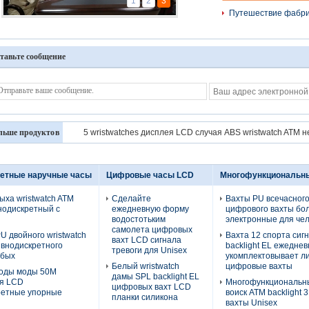
1
2
3
Путешествие фабр
тавьте сообщение
льше продуктов
5 wristwatches дисплея LCD случая ABS wristwatch ATM
етные наручные часы
Цифровые часы LCD
Многофункциональн
дыха wristwatch ATM
Сделайте
Вахты PU всечасног
нодискретный с
ежедневную форму
цифрового вахты бо
водостотьким
электронные для че
самолета цифровых
 двойного wristwatch
Вахта 12 спорта сиг
вахт LCD сигнала
внодискретного
backlight EL ежедне
тревоги для Unisex
убых
укомплектовывает л
Белый wristwatch
цифровые вахты
воды моды 50M
дамы SPL backlight EL
ея LCD
Многофункциональны
цифровых вахт LCD
ретные упорные
воиск ATM backlight 
планки силикона
вахты Unisex