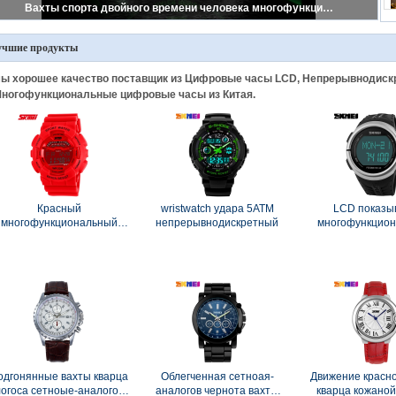
Вахты спорта двойного времени человека многофункциональные сотряшут располагаться лагерем секундомеров типа 3ATM напольный велосипед
учшие продукты
ы хорошее качество поставщик из Цифровые часы LCD, Непрерывнодиск
ногофункциональные цифровые часы из Китая.
Красный
wristwatch удара 5ATM
LCD показы
многофункциональный
непрерывнодискретный
многофункцио
пластичный цифровой
тариф сердца 
ахта резвится цифровые
измерения ша
вахты пылезащитные
цифрового в
одгонянные вахты кварца
Облегченная сетноая-
Движение красно
огоса сетноые-аналогов
аналогов чернота вахты
кварца кожаной