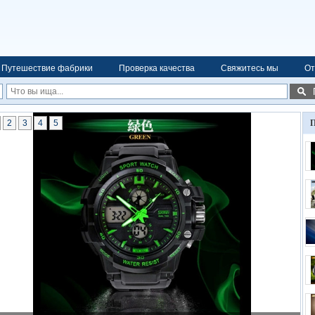
Путешествие фабрики
Проверка качества
Свяжитесь мы
От
2
3
4
5
П