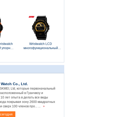
логов
спортов Mordern
 дамы
непрерывнодискретного
двойной
ristwatch
Wristwatch LCD
M упорный
многофункциональный
ый
цифров с никелем планки
кретный
PU освобождает
Watch Co., Ltd.
SKMEI, Ltd, которые первоначальный
 расположенный в Гуанчжоу и
10 лет опыта в делать все виды
вода покрывая зону 2600 квадратных
 сверх 100 членов про... ...
 сегодня