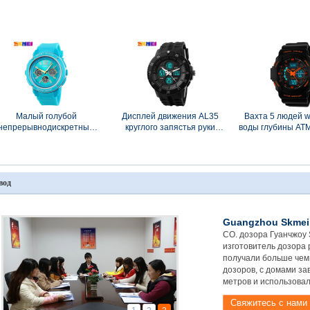
автоматические с
кварца Eco-
сетноого-ана
неподдельной кожаной
содружественная для
японское для
планкой
взбираться
Малый голубой
Дисплей движения AL35
Вахта 5 людей w
непрерывнодискретный
круглого запястья руки
воды глубины AT
часовой пояс воды
стороны
пластичн
wristwatch 5ATM упорный
непрерывнодискретного
непрерывнодис
двойной
японский цифровой
вод
Guangzhou Skmei 
CO. дозора Гуанчжоу 
изготовитель дозора
получали больше чем 
дозоров, с домами за
метров и использовали
Подробнее
Свяжитесь с нами