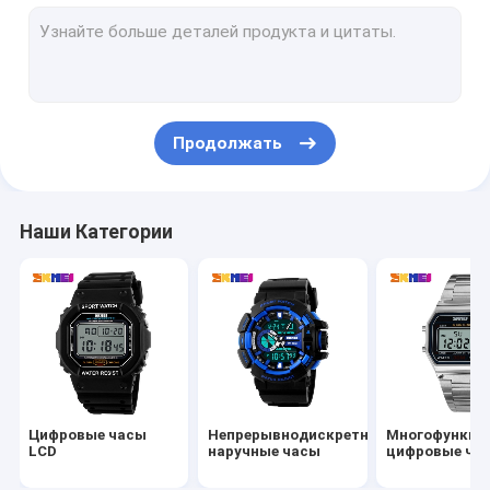
Сетноые-аналогов дозоры кварца
Дозоры кварца женщин
Дозор кварца нержавеющей стали
Продолжать
Наши Категории
Цифровые часы
Непрерывнодискретные
Многофункци
LCD
наручные часы
цифровые ча