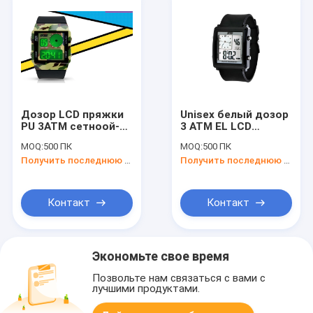
Дозор LCD пряжки
Unisex белый дозор
PU 3ATM сетноой-
3 ATM EL LCD
аналогов
сетноой-аналогов
MOQ:
500 ПК
MOQ:
500 ПК
фасонирует
освещает дозоры
Получить последнюю цену
Получить последнюю цену
двойные наручные
контржурным
часы цифров
светом СИД
времени
силикона
Контакт
Контакт
Экономьте свое время
Позвольте нам связаться с вами с
лучшими продуктами.