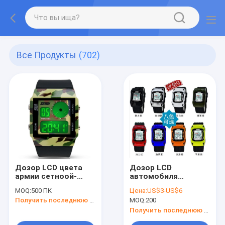
Все Продукты
(702)
Дозор LCD цвета
Дозор LCD
армии сетноой-
автомобиля
аналогов
сетноой-аналогов
MOQ:
500 ПК
Цена:
US$3-US$6
Получить последнюю цену
MOQ:
200
Получить последнюю цену