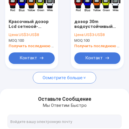
контактные данные
Красочный дозор
дозор 30m
Lcd сетноой-
водоустойчивый
Цифровые часы LCD
аналогов с
LCD сетноой-
Цена:
US$3-US$8
Цена:
US$3-US$8
движением цифров
аналогов для детей
MOQ:
100
MOQ:
100
30m
с диапазоном
Непрерывнодискретные наручные часы
водоустойчивое
смолы PU
Получить последнюю цену
Получить последнюю цену
Многофункциональные цифровые часы
Контакт
Контакт
Цифровые часы экрана касания
Осмотрите больше
Наручные часы СИД цифров
Цифровые часы людей
Оставьте Сообщение
Мы Ответим Быстро
Многофункциональный дозор спорта
Дозор ремня металла