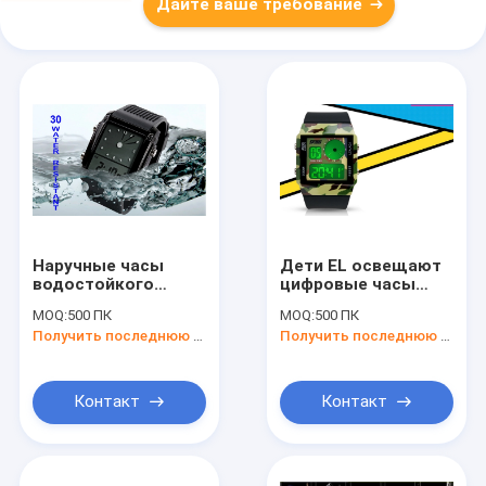
Дайте ваше требование
Наручные часы
Дети EL освещают
водостойкого
цифровые часы
времени сетноого-
контржурным
MOQ:
500 ПК
MOQ:
500 ПК
аналогов дозора
светом времени
Получить последнюю цену
Получить последнюю цену
LCD двойного
наручных часов
Unisex
СИД ультрамодные
2
Контакт
Контакт