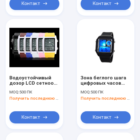
Контакт
Контакт
Водоустойчивый
Зона беглого шага
дозор LCD сетноой-
цифровых часов
аналогов
дамы Силикона
MOQ:
500 ПК
MOQ:
500 ПК
Электронн СИД SPL
Получить последнюю цену
Получить последнюю цену
с секундомером
Контакт
Контакт