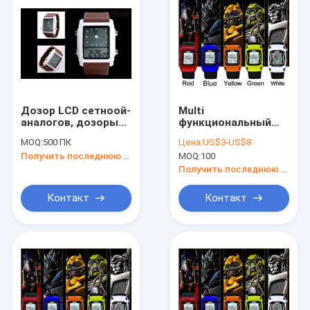
Дозор LCD сетноой-
Multi
аналогов, дозоры
функциональный
цифров LCD сигнала
дозор
MOQ:
500 ПК
Цена:
US$3-US$8
тревоги времени
водоустойчивый,
Получить последнюю цену
MOQ:
100
женщин двойные
наручные часы Lcd
сетноой-аналогов
Получить последнюю цену
цифров
Контакт
Контакт
Главная страница
продукты
О Компании