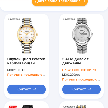
Дайте ваше требование
Случай QuartzWatch
5 ATM делают
нержавеющей
движение
стали верхнего
водостотьким
MOQ:
100 ПК
Цена:
USD3-USD10/ PC
сегмента и
батареи вахты
Получить последнюю цену
MOQ:
200pcs
wristwatch твердых
кварца
стекол планки для
нержавеющей
Получить последнюю цену
мужчины
стали японское
Контакт
Контакт