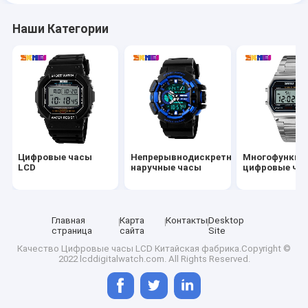
Наши Категории
Цифровые часы
Непрерывнодискретные
Многофункци
LCD
наручные часы
цифровые ча
Главная
Карта
Контакты
Desktop
страница
сайта
Site
Качество
Цифровые часы LCD
Китайская фабрика.Copyright ©
2022 lcddigitalwatch.com. All Rights Reserved.