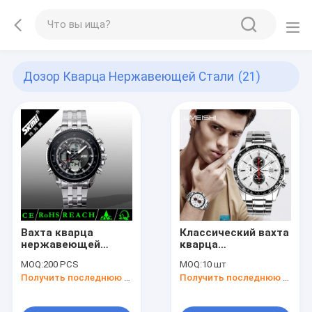
Дозор Кварца Нержавеющей Стали
(21)
Вахта кварца
Классический вахта
нержавеющей
кварца
стали дела
нержавеющей
MOQ:
200 PCS
MOQ:
10 шт
стали
Получить последнюю цену
Получить последнюю цену