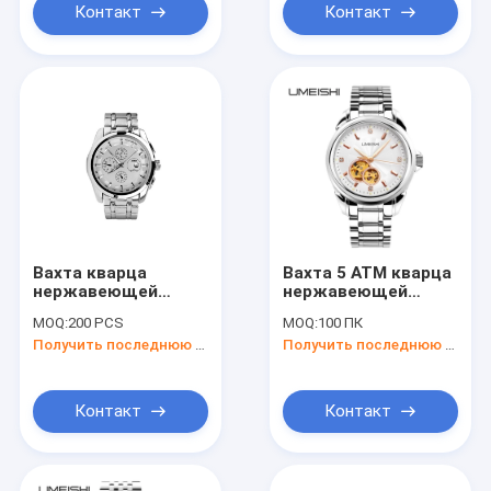
Контакт
Контакт
Вахта кварца
Вахта 5 ATM кварца
нержавеющей
нержавеющей
стали людей
стали верхнего
MOQ:
200 PCS
MOQ:
100 ПК
сегмента подгонял
Получить последнюю цену
Получить последнюю цену
Wristwatch
календара для
бизнесмена
Контакт
Контакт