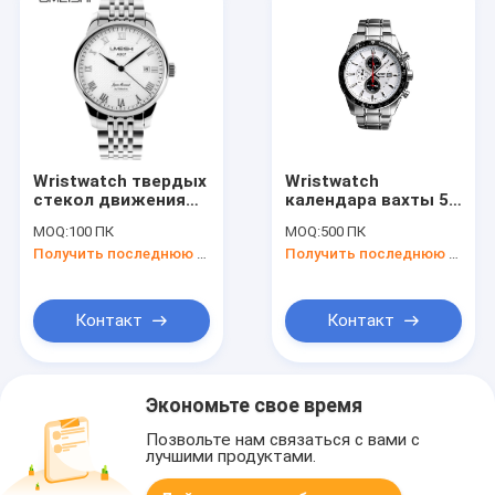
Wristwatch твердых
Wristwatch
стекол движения
календара вахты 5
Cusomized
кварца
MOQ:
100 ПК
MOQ:
500 ПК
японский для
нержавеющей
Получить последнюю цену
Получить последнюю цену
бизнесмена
стали подгонянный
ATM
Контакт
Контакт
Экономьте свое время
Позвольте нам связаться с вами с
лучшими продуктами.