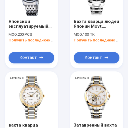
Контакты
Японской
Вахта кварца людей
эксплуатируемый
Японии Movt,
Цифровые часы LCD
батареей тип дела
водоустойчивые
MOQ:
200 PCS
MOQ:
100 ПК
вахты 50m кварца
нежные
Получить последнюю цену
Получить последнюю цену
нержавеющей
Wristwatches моды
Непрерывнодискретные наручные часы
стали
дела
водоустойчивый
Многофункциональные цифровые часы
Контакт
Контакт
Цифровые часы экрана касания
Наручные часы СИД цифров
Цифровые часы людей
Многофункциональный дозор спорта
Дозор ремня металла
вахта кварца
Затавренный вахта