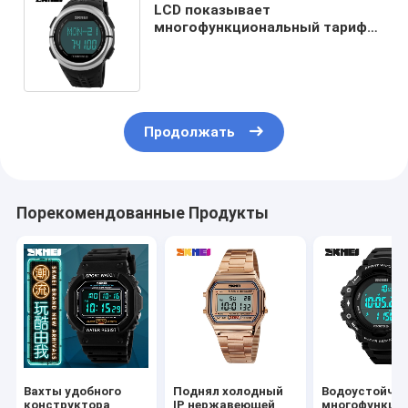
LCD показывает
многофункциональный тариф
сердца калорий измерения
шагомера цифрового вахты
Продолжать
Порекомендованные Продукты
Вахты удобного
Поднял холодный
Водоустойчи
конструктора
IP нержавеющей
многофункци