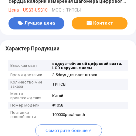
сердца калорий измерения шагомера цифрового
вахты
Цена：US$3-US$10
MOQ：ТИПСЫ
Лучшая цена
Контакт
Характер Продукции
,
водоустойчивый цифровой вахта
Высокий свет
LCD наручные часы
Время доставки
3-5days для вахт штока
Количество мин
ТИПСЫ
заказа
Место
Китай
происхождения
Номер модели
#1058
Поставка
100000pcs/month
способности
Осмотрите больше