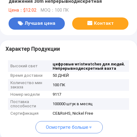
движения 30m непрерывнодискретная
Цена：$12.02
MOQ：100 ПК
Лучшая цена
Контакт
Характер Продукции
,
цифровые wristwatches для людей
Высокий свет
Непрерывнодискретный вахта
Время доставки
50 ДНЕЙ
Количество мин
100 ПК
заказа
Номер модели
9117
Поставка
100000 штук в месяц
способности
Сертификация
CE&RoHS, Nickel Free
Осмотрите больше