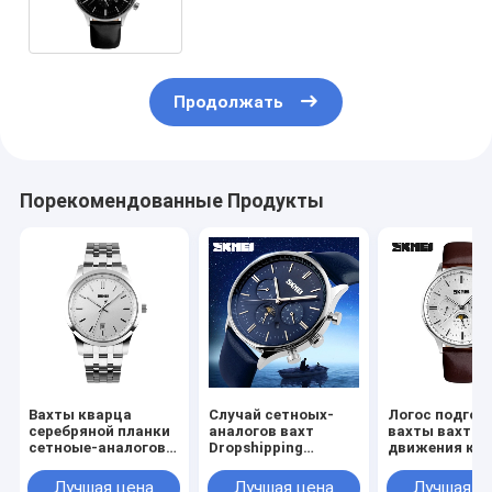
непрерывнодискретная
Продолжать
Порекомендованные Продукты
Вахты кварца
Случай сетноых-
Логос подгон
серебряной планки
аналогов вахт
вахты вахты
сетноые-аналогов с
Dropshipping
движения ква
двойным дисплеем
прочный цифров
кварца взрос
часового пояса
пластичный +
Лучшая цена
Лучшая цена
Лучшая ц