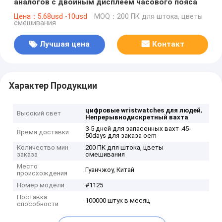
аналогов с двойным дисплеем часового пояса
Цена：5.68usd -10usd
MOQ：200 ПК для штока, цветы
смешивания
Лучшая цена
Контакт
Характер Продукции
,
цифровые wristwatches для людей
Высокий свет
Непрерывнодискретный вахта
3-5 дней для запасенных вахт .45-
Время доставки
50days для заказа oem
Количество мин
200 ПК для штока, цветы
заказа
смешивания
Место
Гуанчжоу, Китай
происхождения
Номер модели
#1125
Поставка
100000 штук в месяц
способности