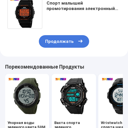
Спорт малышей
промотирования электронный
наблюдает никель ABS
пластичный померанцовый
свободный
Продолжать
Порекомендованные Продукты
Упорная воды
Вахта спорта
Wristwatch ц
зеленого цвета 50M
зеленого
спорта шкал