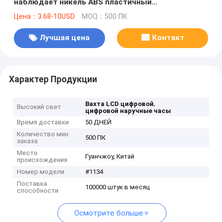
наблюдает никель ABS пластичный
померанцовый свободный
Цена：3.68-10USD
MOQ：500 ПК
Лучшая цена
Контакт
Характер Продукции
,
Вахта LCD цифровой
Высокий свет
цифровой наручные часы
Время доставки
50 ДНЕЙ
Количество мин
500 ПК
заказа
Место
Гуанчжоу, Китай
происхождения
Номер модели
#1134
Поставка
100000 штук в месяц
способности
Осмотрите больше