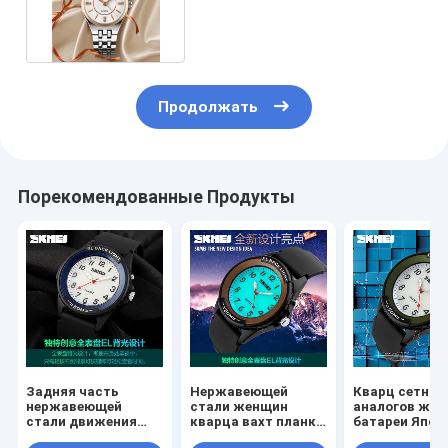
дамы 42*31*31cm
Продолжать
Порекомендованные Продукты
Задняя часть
Нержавеющей
Кварц сетноы
нержавеющей
стали женщин
аналогов же
стали движения
кварца вахт планка
батареи Япон
Японии дамы
PU назад с задним
Movt наблюд