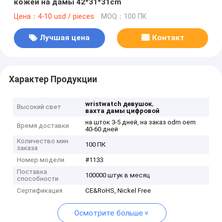
кожей на дамы 42*31*31cm
Цена：4-10 usd / pieces
MOQ：100 ПК
Лучшая цена
Контакт
Характер Продукции
,
wristwatch девушок
Высокий свет
вахта дамы цифровой
на шток 3-5 дней, на заказ odm oem
Время доставки
40-60 дней
Количество мин
100 ПК
заказа
Номер модели
#1133
Поставка
100000 штук в месяц
способности
Сертификация
CE&RoHS, Nickel Free
Осмотрите больше