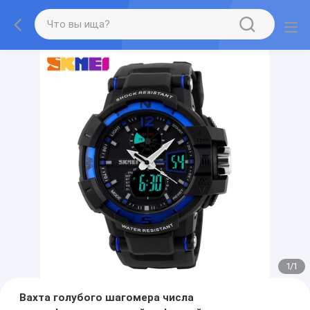
1
/
1
Вахта голубого шагомера числа