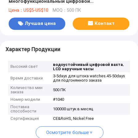
многофункциональный цифровой
водоустойчивый с планкой PU
Цена：US$5-US$10
MOQ：500 ПК
Лучшая цена
Контакт
Характер Продукции
,
водоустойчивый цифровой вахта
Высокий свет
LCD наручные часы
3-5days для штока watches.45-50days
Время доставки
для подгонянного заказа
Количество мин
500 ПК
заказа
Номер модели
#1040
Поставка
100000 штук в месяц
способности
Сертификация
CE&RoHS, Nickel Free
Осмотрите больше