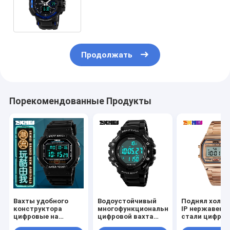
цифровой водоустойчивый с
планкой PU
Продолжать
Порекомендованные Продукты
Вахты удобного
Водоустойчивый
Поднял холо
конструктора
многофункциональный
IP нержавею
цифровые на
цифровой вахта
стали цифро
малыши 3/5
5BAR с точным
вахт гальван