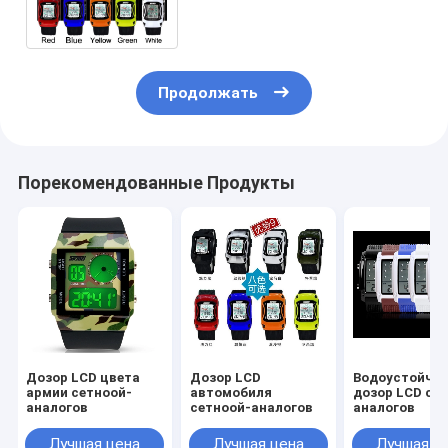
цифров
Продолжать
Порекомендованные Продукты
Дозор LCD цвета
Дозор LCD
Водоустойчи
армии сетноой-
автомобиля
дозор LCD се
аналогов
сетноой-аналогов
аналогов
Лучшая цена
Лучшая цена
Лучшая ц