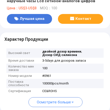
наручные часы Lcd сетноой-аналогов цифров
Цена：US$3-US$8
MOQ：100
Лучшая цена
Контакт
Характер Продукции
,
двойной дозор времени
Высокий свет
Дозор СИД силикона
Время доставки
3-5days для дозоров запаса
Количество мин
100
заказа
Номер модели
#0961
Поставка
100000pcs/month
способности
Сертификация
CE&ROHS
Осмотрите больше