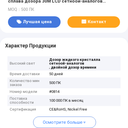
сплава дозора 30M LCD сетноой-аналогов
водоустойчивый черный
MOQ：500 ПК
Лучшая цена
Контакт
Характер Продукции
Дозор жидкого кристалла
Высокий свет
сетноой-аналогов
,
двойной дозор времени
Время доставки
50 дней
Количество мин
500 ПК
заказа
Номер модели
#0814
Поставка
100 000 ПК в месяц
способности
Сертификация
CE&RoHS, Nickel Free
Осмотрите больше