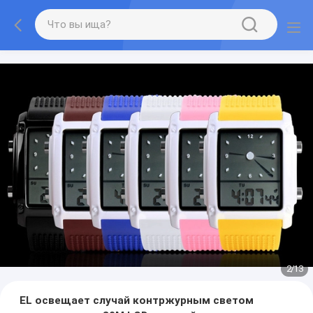
2
/
13
EL освещает случай контржурным светом