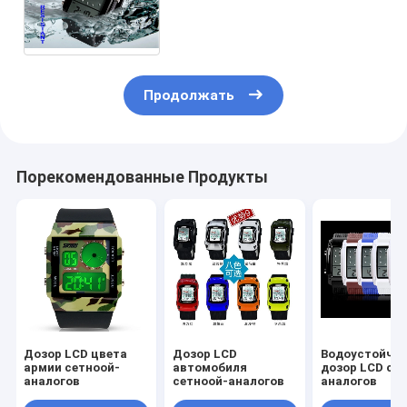
сплава дозора 30M LCD
сетноой-аналогов
водоустойчивый черный
Продолжать
Порекомендованные Продукты
Дозор LCD цвета
Дозор LCD
Водоустойчи
армии сетноой-
автомобиля
дозор LCD се
аналогов
сетноой-аналогов
аналогов