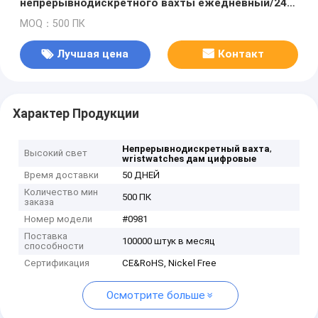
непрерывнодискретного вахты ежедневный/24
hr wristwatches беглого шага
MOQ：500 ПК
Лучшая цена
Контакт
Характер Продукции
,
Непрерывнодискретный вахта
Высокий свет
wristwatches дам цифровые
Время доставки
50 ДНЕЙ
Количество мин
500 ПК
заказа
Номер модели
#0981
Поставка
100000 штук в месяц
способности
Сертификация
CE&RoHS, Nickel Free
Осмотрите больше