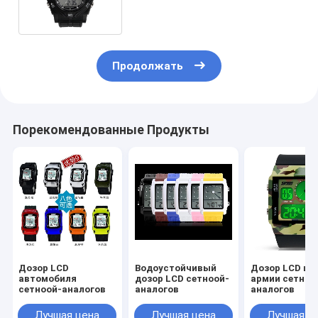
вахты ежедневный/24 hr
wristwatches беглого шага
Продолжать
Порекомендованные Продукты
Дозор LCD
Водоустойчивый
Дозор LCD цв
автомобиля
дозор LCD сетноой-
армии сетноо
сетноой-аналогов
аналогов
аналогов
Лучшая цена
Лучшая цена
Лучшая ц